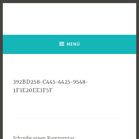
Zum
Inhalt
springen
MENÜ
392BD258-C445-4425-9548-
1F3E20EE3F5F
Schreibe einen Kommentar