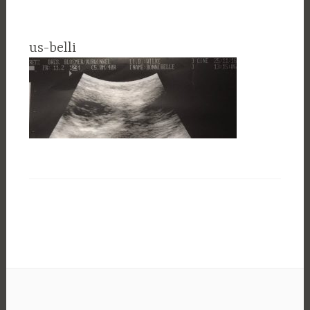
us-belli